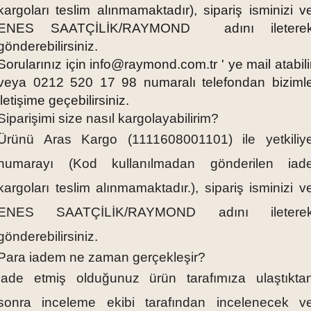
kargoları teslim alınmamaktadır), sipariş isminizi v
ENES SAATÇİLİK/RAYMOND adını iletere
gönderebilirsiniz.
Sorularınız için
info@raymond.com.tr
' ye mail atabili
veya 0212 520 17 98 numaralı telefondan biziml
iletişime geçebilirsiniz.
Siparişimi size nasıl kargolayabilirim?
Ürünü Aras Kargo (1111608001101) ile yetkiliy
numarayı (Kod kullanılmadan gönderilen iad
kargoları teslim alınmamaktadır.), sipariş isminizi v
ENES SAATÇİLİK/RAYMOND adını iletere
gönderebilirsiniz.
Para iadem ne zaman gerçekleşir?
İade etmiş olduğunuz ürün tarafımıza ulaştıkta
sonra inceleme ekibi tarafından incelenecek v