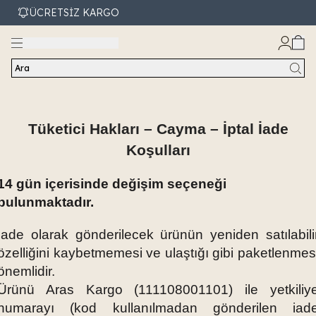
ÜCRETSİZ KARGO
Ara
Tüketici Hakları – Cayma – İptal İade
Koşulları
14 gün içerisinde değişim seçeneği
bulunmaktadır.
İade olarak gönderilecek ürünün yeniden satılabili
özelliğini kaybetmemesi ve ulaştığı gibi paketlenmes
önemlidir.
Ürünü Aras Kargo (111108001101) ile yetkiliy
numarayı (kod kullanılmadan gönderilen iad