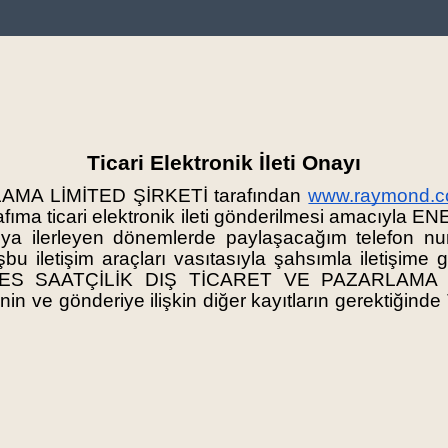
2 YIL GARANTİ
Ticari Elektronik İleti Onayı
MA LİMİTED ŞİRKETİ tarafından
www.raymond.c
arafıma ticari elektronik ileti gönderilmesi amac
a ilerleyen dönemlerde paylaşacağım telefon num
 işbu iletişim araçları vasıtasıyla şahsımla iletişim
 ENES SAATÇİLİK DIŞ TİCARET VE PAZARLAMA Lİ
iğinin ve gönderiye ilişkin diğer kayıtların gerektiği
.