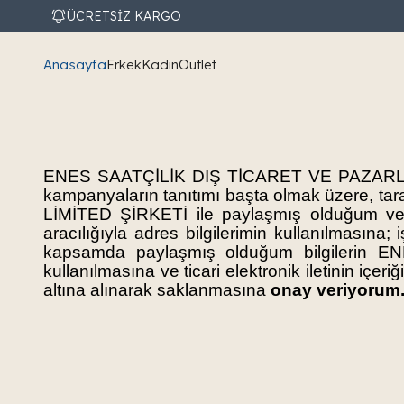
ÜCRETSİZ KARGO
Anasayfa
Erkek
Kadın
Outlet
ENES SAATÇİLİK DIŞ TİCARET VE PAZARLA
kampanyaların tanıtımı başta olmak üzere, t
LİMİTED ŞİRKETİ ile paylaşmış olduğum vey
aracılığıyla adres bilgilerimin kullanılmasına;
kapsamda paylaşmış olduğum bilgilerin
kullanılmasına ve ticari elektronik iletinin içer
altına alınarak saklanmasına
onay veriyorum