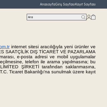
Anasayfa
Giriş Sayfası
Kayıt Sayfası
Ara
om.tr
internet sitesi aracılığıyla yeni ürünler ve
ıyla ENES SAATÇİLİK DIŞ TİCARET VE PAZARLAMA
arası, e-posta adresi ve mobil uygulamalar
e geçilmesine, telefon ile arama yapılmasına; bu
MİTED ŞİRKETİ tarafından saklanmasına,
nde T.C. Ticaret Bakanlığı’na sunulmak üzere kayıt