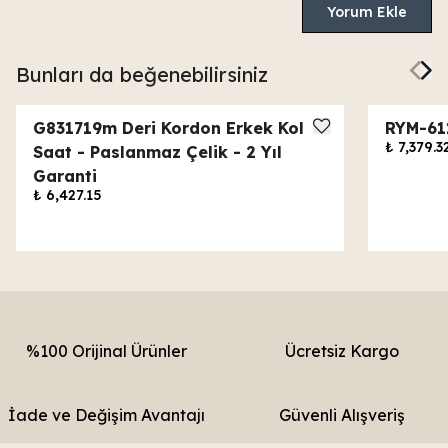
Yorum Ekle
Bunları da beğenebilirsiniz
G831719m Deri Kordon Erkek Kol
RYM-61
₺ 7,379.3
Saat - Paslanmaz Çelik - 2 Yıl
Garanti
₺ 6,427.15
%100 Orijinal Ürünler
Ücretsiz Kargo
İade ve Değişim Avantajı
Güvenli Alışveriş