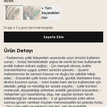
RENK
+
Tüm
Seçenekleri
Gör
En geç 2-3 iş günü içerisinde kargoda.
Sepete Ekle
Ürün Detayı
- Paslanmaz çelik bileşenleri sayesinde uzun ömürlü kullanım
sunar.; - Kolay temizlenebilir yapısı ile nemli bir bez kullanarak
pratik bakım imkanı sağlar.; - Çin menşeli olması, kalite
standartlarına uygun üretim sürecini yansıtır.; - Quartz
mekanizması ile zamanı hassas ve doğru bir şekilde takip
eder.; - Dayanıklı çelik kasa materyali, günlük darbelere karşı
ekstra koruma sunar.; - Hem kadın hem de kız kullanıcılar için
idealdir; şıklığı ve rahatlığı bir arada yaşatır.; - Çelik kordon
materyali, dayanıklılığı artırırken estetik görünüm kazandırır.; -
Yetişkinler için tasarlanmış olup, her yaştan bireyin tercih
edebileceği bir aksesuardır.; - 2 yıl garantisiyle satın alma
sonrası güven verirken müşteri memnuniyetini ön planda tutar.;
- Düz cam şekli ve mineral cam tipi, net okunabilirlik