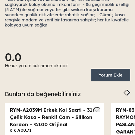
sağlayarak kolay okuma imkanı tanır.; - Su geçirmezlik özelliği
(5 ATM) ile yağmur veya ter gibi sıvılara karşı koruma
sunarken günlük aktivitelerde rahatlık sağlar.; - Gümüş kasa
rengiyle modern ve zarif bir tasarıma sahiptir; her tür kıyafetle
kolayca uyum sağlar.
0.0
Henüz yorum bulunmamaktadır
Yorum Ekle
Bunları da beğenebilirsiniz
RYM-A2039M Erkek Kol Saati - 316
RYM-83
Çelik Kasa - Renkli Cam - Silikon
RAYMON
Kordon - %100 Orijinal
PASLAN
₺ 6,900.71
GARAN