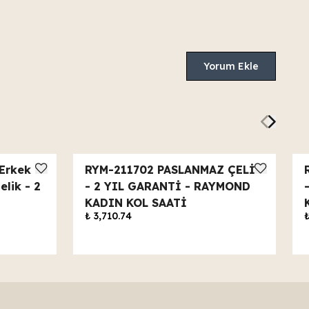
Yorum Ekle
Erkek
RYM-211702 PASLANMAZ ÇELİK
lik - 2
- 2 YIL GARANTİ - RAYMOND
KADIN KOL SAATİ
₺ 3,710.74
₺