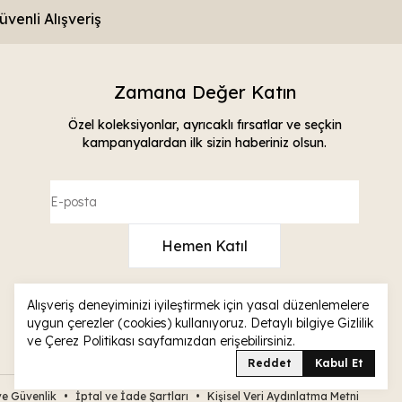
üvenli Alışveriş
Zamana Değer Katın
Özel koleksiyonlar, ayrıcaklı fırsatlar ve seçkin
kampanyalardan ilk sizin haberiniz olsun.
Hemen Katıl
info@raymond.com.tr
Alışveriş deneyiminizi iyileştirmek için yasal düzenlemelere
0530 134 23 32
uygun çerezler (cookies) kullanıyoruz. Detaylı bilgiye
Gizlilik
ve Çerez Politikası
sayfamızdan erişebilirsiniz.
Sipariş Takip
Reddet
Kabul Et
 ve Güvenlik
•
İptal ve İade Şartları
•
Kişisel Veri Aydınlatma Metni