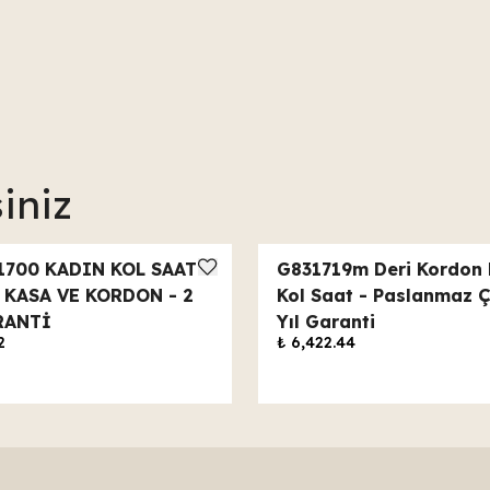
iniz
1700 KADIN KOL SAATİ
G831719m Deri Kordon 
K KASA VE KORDON - 2
Kol Saat - Paslanmaz Çe
RANTİ
Yıl Garanti
2
₺ 6,422.44