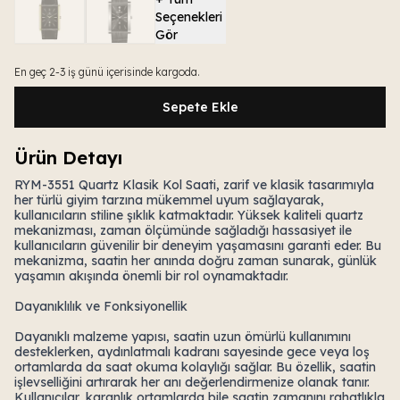
Seçenekleri
Gör
En geç 2-3 iş günü içerisinde kargoda.
Sepete Ekle
Ürün Detayı
RYM-3551 Quartz Klasik Kol Saati, zarif ve klasik tasarımıyla
her türlü giyim tarzına mükemmel uyum sağlayarak,
kullanıcıların stiline şıklık katmaktadır. Yüksek kaliteli quartz
mekanizması, zaman ölçümünde sağladığı hassasiyet ile
kullanıcıların güvenilir bir deneyim yaşamasını garanti eder. Bu
mekanizma, saatin her anında doğru zaman sunarak, günlük
yaşamın akışında önemli bir rol oynamaktadır.
Dayanıklılık ve Fonksiyonellik
Dayanıklı malzeme yapısı, saatin uzun ömürlü kullanımını
desteklerken, aydınlatmalı kadranı sayesinde gece veya loş
ortamlarda da saat okuma kolaylığı sağlar. Bu özellik, saatin
işlevselliğini artırarak her anı değerlendirmenize olanak tanır.
Kullanıcılar, karanlık ortamlarda bile saatin zamanını rahatlıkla