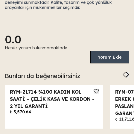
deneyimi sunmaktadır. Kalite, tasarım ve çok yönlülük
arayanlar için mükemmel bir seçimdir.
0.0
Henüz yorum bulunmamaktadır
Yorum Ekle
Bunları da beğenebilirsiniz
RYM-21714 %100 KADIN KOL
RYM-0
SAATİ - ÇELİK KASA VE KORDON -
ERKEK 
2 YIL GARANTİ
PASLAN
₺ 3,570.64
GARAN
₺ 11,711.