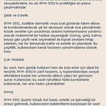
okuyabilmekte, bu da RYM-3551’in pratikliğini ön plana
çıkarmaktadır.
Şıklık ve Estetik
RYM-3551, özellikle damatlık veya özel günlerde takım elbise
ile kombinlenebilecek şık bir aksesuar olarak öne çıkmaktadır.
Klasik severler için unutulmaz anıların hatırlanmasına yardımcı
olacak mükemmel bir hediye seçeneğidir. Gümüş, gold, kahve,
beyaz gibi çeşitli renk seçenekleri ile kişisel zevklere hitap
ederken, her bir detayında kalite ve estetik ön plandadır. Bu
çeşitlilik, kullanıcıların kendi tarzlarını yansıtmalarına olanak
tanır.
Çok Yönlülük
Bu saat, hem günlük kullanım hem de özel anlar için ideal bir
tercihtir. RYM-3551’in zarif tasarımı, iş toplantılarından sosyal
etkinliklere kadar her ortamda dikkat çekici bir görünüm
sunar. Kullanıcılar, bu saati rahatlıkla farklı kombinlerle
kullanarak, her anın tadını çıkarabilirler.
Sonuç
RYM-3551 Quartz Klasik Kol Saati, estetik ve işlevselliği bir
araya getirerek, kullanıcıların beklentilerini karşılayan bir saat