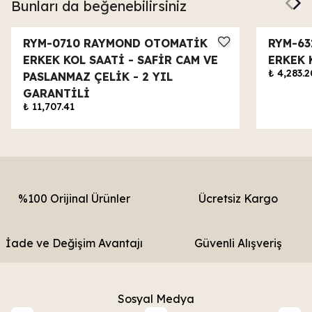
Bunları da beğenebilirsiniz
RYM-0710 RAYMOND OTOMATİK
RYM-63
ERKEK KOL SAATİ - SAFİR CAM VE
ERKEK 
₺ 4,283.2
PASLANMAZ ÇELİK - 2 YIL
GARANTİLİ
₺ 11,707.41
%100 Orijinal Ürünler
Ücretsiz Kargo
İade ve Değişim Avantajı
Güvenli Alışveriş
Sosyal Medya