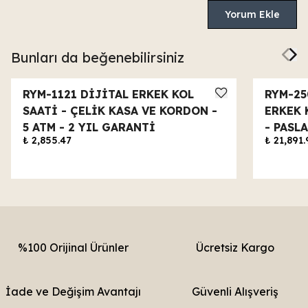
Yorum Ekle
Bunları da beğenebilirsiniz
RYM-1121 DİJİTAL ERKEK KOL
RYM-2
SAATİ - ÇELİK KASA VE KORDON -
ERKEK 
5 ATM - 2 YIL GARANTİ
- PASL
₺ 2,855.47
₺ 21,891.
%100 Orijinal Ürünler
Ücretsiz Kargo
İade ve Değişim Avantajı
Güvenli Alışveriş