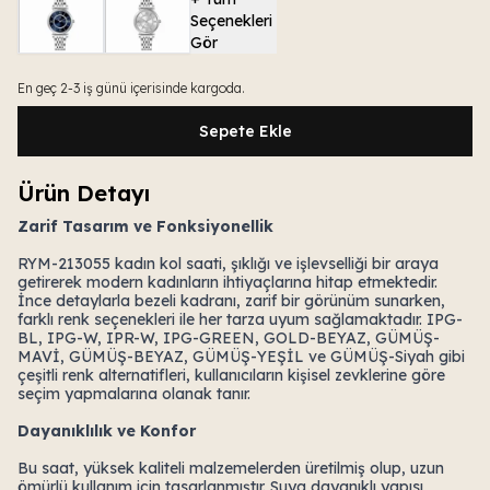
Seçenekleri
Gör
En geç 2-3 iş günü içerisinde kargoda.
Sepete Ekle
Ürün Detayı
Zarif Tasarım ve Fonksiyonellik
RYM-213055 kadın kol saati, şıklığı ve işlevselliği bir araya
getirerek modern kadınların ihtiyaçlarına hitap etmektedir.
İnce detaylarla bezeli kadranı, zarif bir görünüm sunarken,
farklı renk seçenekleri ile her tarza uyum sağlamaktadır. IPG-
BL, IPG-W, IPR-W, IPG-GREEN, GOLD-BEYAZ, GÜMÜŞ-
MAVİ, GÜMÜŞ-BEYAZ, GÜMÜŞ-YEŞİL ve GÜMÜŞ-Siyah gibi
çeşitli renk alternatifleri, kullanıcıların kişisel zevklerine göre
seçim yapmalarına olanak tanır.
Dayanıklılık ve Konfor
Bu saat, yüksek kaliteli malzemelerden üretilmiş olup, uzun
ömürlü kullanım için tasarlanmıştır. Suya dayanıklı yapısı,