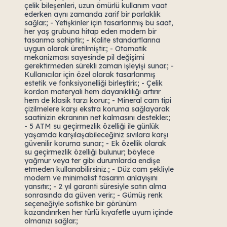
çelik bileşenleri, uzun ömürlü kullanım vaat
ederken aynı zamanda zarif bir parlaklık
sağlar.; - Yetişkinler için tasarlanmış bu saat,
her yaş grubuna hitap eden modern bir
tasarıma sahiptir.; - Kalite standartlarına
uygun olarak üretilmiştir.; - Otomatik
mekanizması sayesinde pil değişimi
gerektirmeden sürekli zaman işleyişi sunar.; -
Kullanıcılar için özel olarak tasarlanmış
estetik ve fonksiyonelliği birleştirir.; - Çelik
kordon materyali hem dayanıklılığı artırır
hem de klasik tarzı korur.; - Mineral cam tipi
çizilmelere karşı ekstra koruma sağlayarak
saatinizin ekranının net kalmasını destekler.;
- 5 ATM su geçirmezlik özelliği ile günlük
yaşamda karşılaşabileceğiniz sıvılara karşı
güvenilir koruma sunar.; - Ek özellik olarak
su geçirmezlik özelliği bulunur; böylece
yağmur veya ter gibi durumlarda endişe
etmeden kullanabilirsiniz.; - Düz cam şekliyle
modern ve minimalist tasarım anlayışını
yansıtır.; - 2 yıl garanti süresiyle satın alma
sonrasında da güven verir.; - Gümüş renk
seçeneğiyle sofistike bir görünüm
kazandırırken her türlü kıyafetle uyum içinde
olmanızı sağlar.;