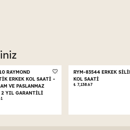
iniz
10 RAYMOND
RYM-83544 ERKEK SİL
İK ERKEK KOL SAATİ -
KOL SAATİ
₺ 7,138.67
CAM VE PASLANMAZ
- 2 YIL GARANTİLİ
41