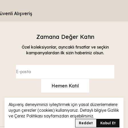
üvenli Alışveriş
Zamana Değer Katın
Özel koleksiyonlar, ayrıcaklı fırsatlar ve seçkin
kampanyalardan ilk sizin haberiniz olsun.
Hemen Katıl
info@raymond.com.tr
Alışveriş deneyiminizi iyileştirmek için yasal düzenlemelere
0530 134 23 32
uygun çerezler (cookies) kullanıyoruz. Detaylı bilgiye
Gizlilik
ve Çerez Politikası
sayfamızdan erişebilirsiniz.
Sipariş Takip
Reddet
Kabul Et