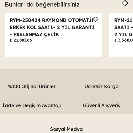
Bunları da beğenebilirsiniz
RYM-250424 RAYMOND OTOMATİK
RYM-21
ERKEK KOL SAATİ- 2 YIL GARANTİ
SAATİ 
- PASLANMAZ ÇELİK
2 YIL 
₺ 21,883.86
₺ 3,568.0
%100 Orijinal Ürünler
Ücretsiz Kargo
İade ve Değişim Avantajı
Güvenli Alışveriş
Sosyal Medya