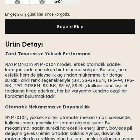
Gör
En geç 2-3 iş günü içerisinde kargoda.
Sepete Ekle
Ürün Detayı
Zarif Tasarım ve Yüksek Performans
RAYMOND’ın RYM-0104 modeli, erkek otomatik saatler
kategorisinde öne çıkan bir tasarıma sahiptir. Bu saat, hem
estetik hem de işlevsellik açısından mükemmel bir denge
sunar. Farklı renk seçenekleriyle (BK, SS-GREEN, IPG-W, IPG-
BK, IPG-GREEN, SS-BK, SS-W, SS-BL) kullanıcıların kişisel
tarzlarına hitap ederken, her bir varyantın kendine özgü bir
karakteri bulunmaktadır.
Otomatik Mekanizma ve Dayanıklılık
RYM-0104, yüksek kaliteli otomatik mekanizması sayesinde,
kullanıcılarına güvenilir bir zaman ölçümü sunar. Bu
mekanizma, saatin sürekli hareketi ile enerji üretir, böylece pil
değişimi gereksinimini ortadan kaldırır. Ayrıca, dayanıklı
malzemelerden üretilmiş olan bu saat, günlük kullanıma uygun