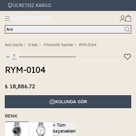
ÜCRETSİZ KARGO
Ara
Ana Sayfa
Erkek
Otomatik Saatler
RYM-0104
RYM-0104
₺ 18,886.72
KOLUNDA GÖR
RENK
+
Tüm
Seçenekleri