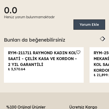
0.0
Henüz yorum bulunmamaktadır
Yorum Ekle
Bunları da beğenebilirsiniz
RYM-211711 RAYMOND KADIN KOL
RYM-25
SAATİ - ÇELİK KASA VE KORDON -
MEKANİ
2 YIL GARANTİLİ
KOL SA
₺ 3,570.64
KORDON
₺ 21,899.
%100 Orijinal Ürünler
Ücretsiz Kargo