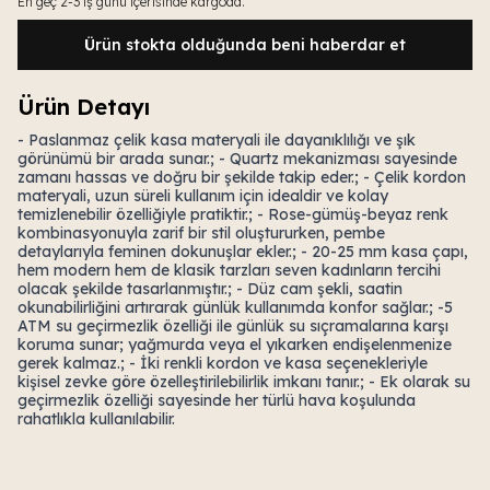
En geç 2-3 iş günü içerisinde kargoda.
Ürün stokta olduğunda beni haberdar et
Ürün Detayı
- Paslanmaz çelik kasa materyali ile dayanıklılığı ve şık
görünümü bir arada sunar.; - Quartz mekanizması sayesinde
zamanı hassas ve doğru bir şekilde takip eder.; - Çelik kordon
materyali, uzun süreli kullanım için idealdir ve kolay
temizlenebilir özelliğiyle pratiktir.; - Rose-gümüş-beyaz renk
kombinasyonuyla zarif bir stil oluştururken, pembe
detaylarıyla feminen dokunuşlar ekler.; - 20-25 mm kasa çapı,
hem modern hem de klasik tarzları seven kadınların tercihi
olacak şekilde tasarlanmıştır.; - Düz cam şekli, saatin
okunabilirliğini artırarak günlük kullanımda konfor sağlar.; -5
ATM su geçirmezlik özelliği ile günlük su sıçramalarına karşı
koruma sunar; yağmurda veya el yıkarken endişelenmenize
gerek kalmaz.; - İki renkli kordon ve kasa seçenekleriyle
kişisel zevke göre özelleştirilebilirlik imkanı tanır.; - Ek olarak su
geçirmezlik özelliği sayesinde her türlü hava koşulunda
rahatlıkla kullanılabilir.