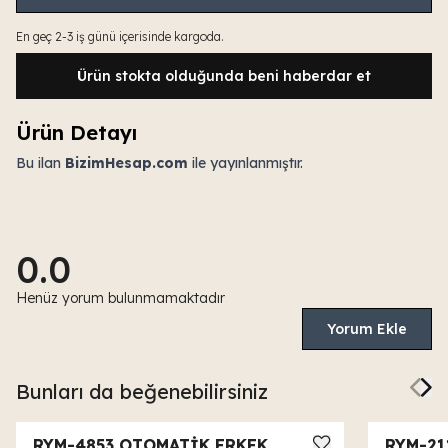
En geç 2-3 iş günü içerisinde kargoda.
Ürün stokta olduğunda beni haberdar et
Ürün Detayı
Bu ilan
BizimHesap.com
ile yayınlanmıştır.
0.0
Henüz yorum bulunmamaktadır
Yorum Ekle
Bunları da beğenebilirsiniz
RYM-4853 OTOMATİK ERKEK
RYM-21