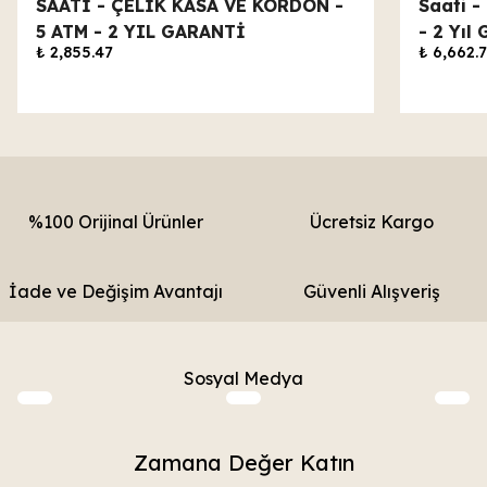
SAATİ - ÇELİK KASA VE KORDON -
Saati -
5 ATM - 2 YIL GARANTİ
- 2 Yıl 
₺ 2,855.47
₺ 6,662.
%100 Orijinal Ürünler
Ücretsiz Kargo
İade ve Değişim Avantajı
Güvenli Alışveriş
Sosyal Medya
Zamana Değer Katın