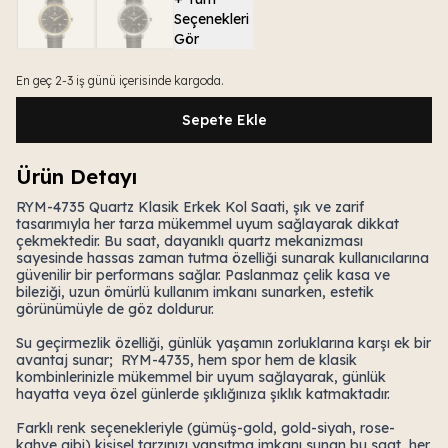
Seçenekleri
Gör
En geç 2-3 iş günü içerisinde kargoda.
Sepete Ekle
Ürün Detayı
RYM-4735 Quartz Klasik Erkek Kol Saati, şık ve zarif
tasarımıyla her tarza mükemmel uyum sağlayarak dikkat
çekmektedir. Bu saat, dayanıklı quartz mekanizması
sayesinde hassas zaman tutma özelliği sunarak kullanıcılarına
güvenilir bir performans sağlar. Paslanmaz çelik kasa ve
bileziği, uzun ömürlü kullanım imkanı sunarken, estetik
görünümüyle de göz doldurur.
Su geçirmezlik özelliği, günlük yaşamın zorluklarına karşı ek bir
avantaj sunar; RYM-4735, hem spor hem de klasik
kombinlerinizle mükemmel bir uyum sağlayarak, günlük
hayatta veya özel günlerde şıklığınıza şıklık katmaktadır.
Farklı renk seçenekleriyle (gümüş-gold, gold-siyah, rose-
kahve gibi) kişisel tarzınızı yansıtma imkanı sunan bu saat, her